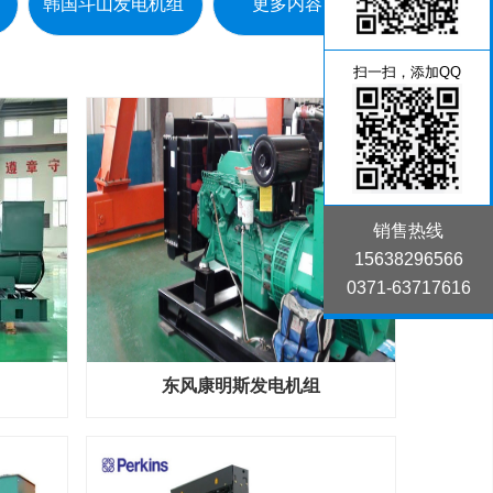
韩国斗山发电机组
更多内容 》
扫一扫，添加QQ
销售热线
15638296566
0371-63717616
东风康明斯发电机组