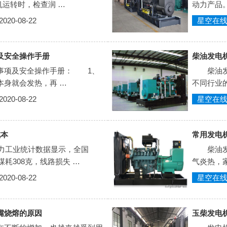
运转时，检查润 …
动力产品。
0-08-22
星空在
及安全操作手册
柴油发电
项及安全操作手册： 1、
柴油发电
本身就会发热，再 …
不同行业
0-08-22
星空在
成本
常用发电
力工业统计数据显示，全国
柴油发电
煤耗308克，线路损失 …
气炎热，
0-08-22
星空在
嘴烧熔的原因
玉柴发电