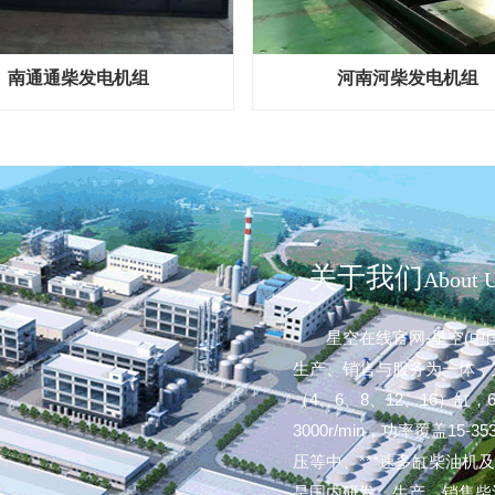
南通通柴发电机组
河南河柴发电机组
关于我们
About 
星空在线官网-星空(
生产、销售与服务为一体，
（4、6、8、12、16）缸，
3000r/min，功率覆盖1
压等中、***速多缸柴油
是国内研发、生产、销售柴