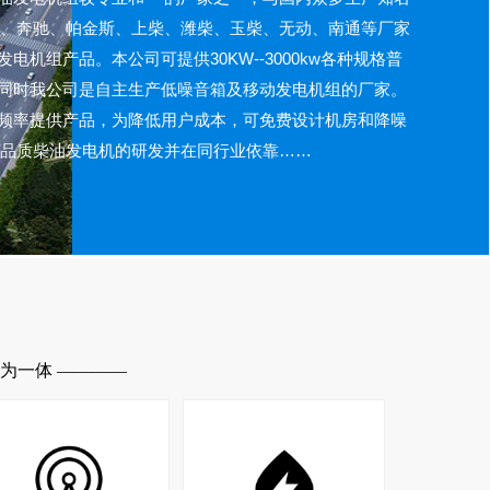
尔沃、奔驰、帕金斯、上柴、潍柴、玉柴、无动、南通等厂家
电机组产品。本公司可提供30KW--3000kw各种规格普
同时我公司是自主生产低噪音箱及移动发电机组的厂家。
频率提供产品，为降低用户成本，可免费设计机房和降噪
**品质柴油发电机的研发并在同行业依靠……
为一体 ————