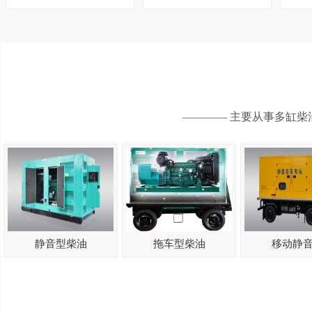
———— 主要从事多缸柴
静音型柴油
拖车型柴油
移动静