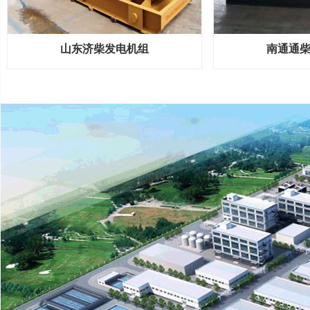
山东济柴发电机组
南通通