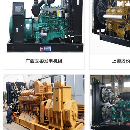
广西玉柴发电机组
上柴股