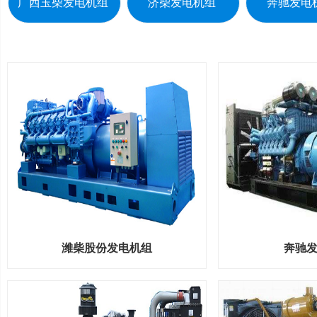
广西玉柴发电机组
济柴发电机组
奔驰发电
潍柴股份发电机组
奔驰