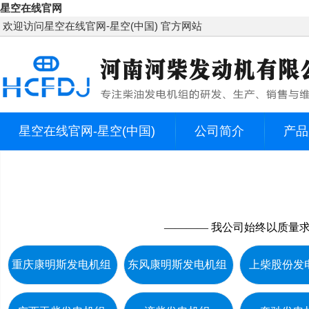
星空在线官网
欢迎访问星空在线官网-星空(中国) 官方网站
星空在线官网-星空(中国)
公司简介
产品
联系我们
———— 我公司始终以质量
重庆康明斯发电机组
东风康明斯发电机组
上柴股份发