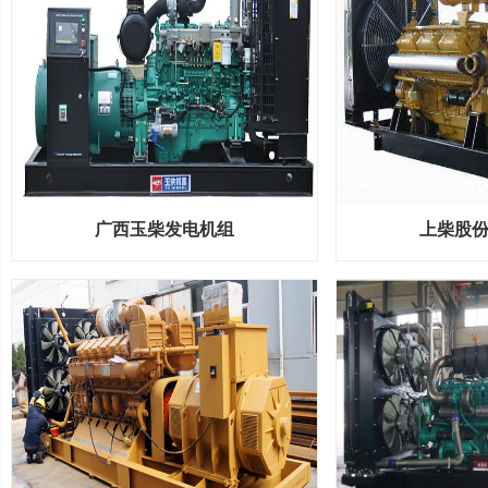
广西玉柴发电机组
上柴股