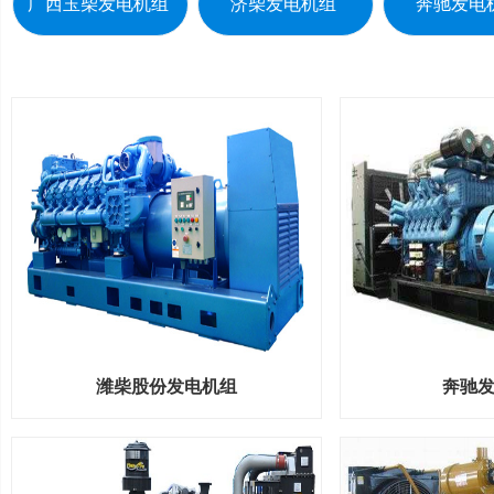
广西玉柴发电机组
济柴发电机组
奔驰发电
潍柴股份发电机组
奔驰