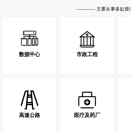
———— 主要从事多缸柴
数据中心
市政工程
高速公路
医疗及药厂