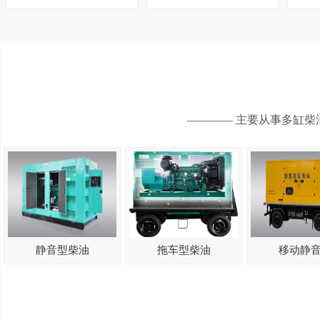
———— 主要从事多缸柴
静音型柴油
拖车型柴油
移动静