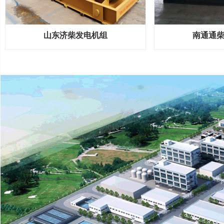
山东济柴发电机组
南通通